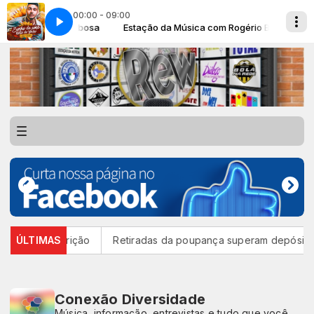
00:00 - 09:00
a com Rogério Barbosa
 de uma noite de verão
Estação da Música com Rogério Barbosa
Igor Fióri - Sonho de uma noite de verão
rtão de inscrição
ÚLTIMAS
Retiradas da poupança superam depósitos 
Conexão Diversidade
Música, informação, entrevistas e tudo que você