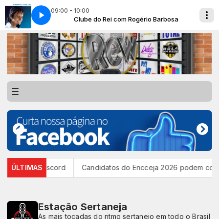
09:00 - 10:00
rio Barbosa
lher Que Eu Amo
Clube do Rei com Rogério Barbosa
Roberto Carlos - A Mulher Que Eu Amo
plataforma Discord
ÚLTIMAS
Candidatos do Encceja 2026 podem consult
Estação Sertaneja
As mais tocadas do ritmo sertanejo em todo o Brasil