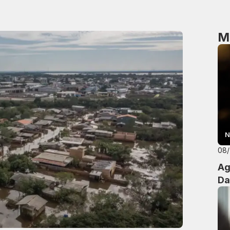
M
N
08
Ag
Da